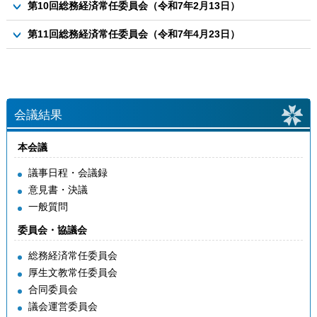
資料6-2 芽室町観光ビジョンについて
議案
資料2-2 令和６年度芽室町除雪計画について（計画）
第10回総務経済常任委員会（令和7年2月13日）
資料2 芽室町商工会役員との意見交換会について
資料1 芽室町下水道事業経営戦略改定（案）について
資料3-1 芽室町都市公園ストック再編計画策定について
議案
資料3 令和６年度総務経済常任委員会の抽出事業について
第11回総務経済常任委員会（令和7年4月23日）
当日資料2 国際・地域間交流事業について
資料3-2 芽室町都市公園ストック再編計画策定について（アン
資料1 町民向けゼロカーボン補助事業の実施について
議案
ケート調査様式）
資料3 町内会等活動支援事業について
資料2 地域計画の策定について
資料1-1 第３期芽室町地球温暖化防止実行計画（事務事業編）
資料4 町内会等活動支援事業について
資料3-1 町内会等活動支援事業について.pdf
資料3 町有財産（土地）の利活用等について
の見直しについて（見直しポイント）
資料5 食の魅力発信事業について
資料4 定住促進事業について
資料4 芽室町企業版ふるさと納税基金設置について
資料1-2 第３期芽室町地球温暖化防止実行計画（事務事業編）
会議結果
資料6 まちなか再生推進事業について
の見直しについて（見直し案）
資料7 職員の給与改定等について
本会議
資料2 新嵐山スカイパークの運営について.pdf
資料2 新嵐山スカイパークの運営について（別紙1）
議事日程・会議録
資料2 新嵐山スカイパークの運営について（別紙2)
意見書・決議
一般質問
資料3 次期委員会への申し送り事項について
委員会・協議会
総務経済常任委員会
厚生文教常任委員会
合同委員会
議会運営委員会