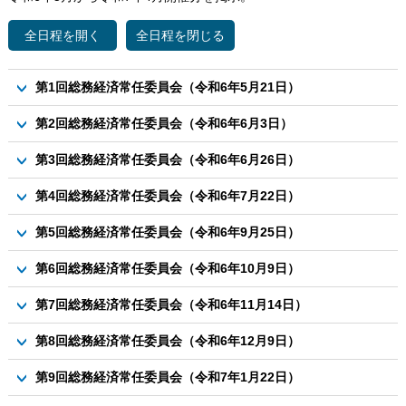
第1回総務経済常任委員会（令和6年5月21日）
議案
第2回総務経済常任委員会（令和6年6月3日）
資料1-1 芽室町公共施設等総合管理計画の改訂について
議案
第3回総務経済常任委員会（令和6年6月26日）
資料1-2 芽室町公共施設等総合管理計画の改訂について（計画
資料1-1 めむろ新嵐山株式会社の検証について
書）
議案
第4回総務経済常任委員会（令和6年7月22日）
資料1-2（参考） めむろ新嵐山株式会社の検証について
資料2 小水力発電施設の整備について
資料1-1 総務経済常任委員会における資料要求について
議案
当日追加資料2-1 総務経済常任委員会における資料要求につい
第5回総務経済常任委員会（令和6年9月25日）
資料3-1 芽室町地球温暖化防止実行計画（区域施策編）策定に
資料1-2 総務経済常任委員会における資料要求について
て
ついて【ダイジェスト版】
議案
第6回総務経済常任委員会（令和6年10月9日）
当日追加資料2-2 総務経済常任委員会における資料要求につい
資料3-2 芽室町地球温暖化防止実行計画（区域施策編）策定に
資料１ 令和５年度指定管理者評価結果について（めむろ駅前
て
議案
ついて【概要版】
第7回総務経済常任委員会（令和6年11月14日）
プラザ）
資料1 空家等対策事業について
資料4 めむろ新嵐山株式会社の検証について
議案
第8回総務経済常任委員会（令和6年12月9日）
資料2 地域集会施設再整備計画について
資料5 まちなか再生推進事業について
資料1-1～1-3 合同納骨塚の整備について
議案
第9回総務経済常任委員会（令和7年1月22日）
資料6-1 芽室町観光ビジョンについて
資料2-1 令和６年度芽室町除雪計画について（変更点）
資料1 Jクレジット事業の実施について