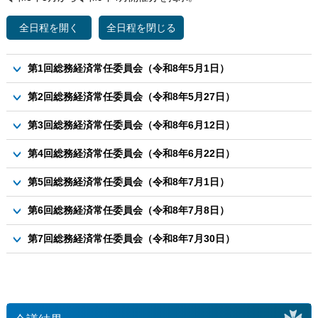
第1回総務経済常任委員会（令和8年5月1日）
会議案
第2回総務経済常任委員会（令和8年5月27日）
資料１ 使用料の見直しについて（スケジュール）
会議案
第3回総務経済常任委員会（令和8年6月12日）
資料１（参考資料）公共施設使用料設定の基本方針
資料１－１契約事務について（長期継続）
会議案
資料２－１ 都市計画マスタープランの見直しについて
第4回総務経済常任委員会（令和8年6月22日）
資料１－２契約事務にについて(随意契約）
資料1 公共施設維持管理マネジメント委託の運用状況について
資料２－２ 都市計画マスタープラン（概要版）
会議案
資料１－２別紙１（落札率）
第5回総務経済常任委員会（令和8年7月1日）
資料２－３ 立地適正化計画（概要版）
資料1 総務経済常任委員会所管施設調査について
議案
第6回総務経済常任委員会（令和8年7月8日）
資料３ 地域集会施設再整備計画の見直しについて
資料1 ６月定例会議の振り返りについて
議案
第7回総務経済常任委員会（令和8年7月30日）
資料１ 第1回議会モニター会議意見の回答(案)について
会議案
当日資料２ 要望書(案）について
資料1 先進地事務調査（案）について