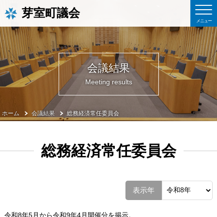
芽室町議会
会議結果
Meeting results
ホーム
会議結果
総務経済常任委員会
総務経済常任委員会
表示年
令和8年5月から令和9年4月開催分を掲示。