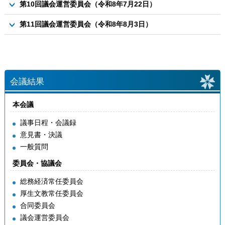
資料1 令和8年芽室町議会定例会7月臨時会議の運営について
第10回議会運営委員会（令和8年7月22日）
資料4-1 政策要望について
資料4-1 令和8年度「議会報告と町民との意見交換会」実施要
資料2 議員の学校（4時間目）実施要領案について
議案
領案について
資料4-2 政策要望書（案）について
第11回議会運営委員会（令和8年8月3日）
資料2 議会だより9月号の編集企画について
議案
資料4 先進地事務調査案について
資料2 令和７年度議会費決算について
資料4 2026マニフェスト大賞のエントリーについて
会議結果
本会議
議事日程・会議録
意見書・決議
一般質問
委員会・協議会
総務経済常任委員会
厚生文教常任委員会
合同委員会
議会運営委員会