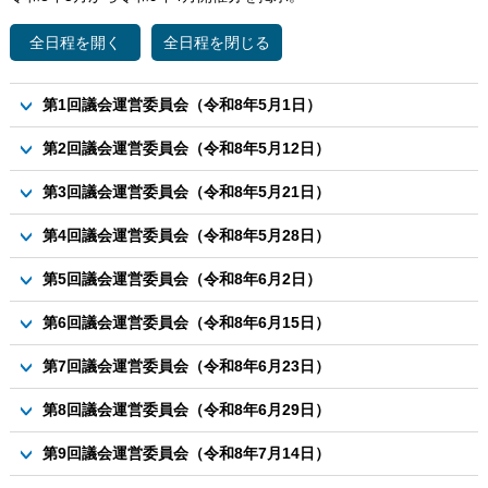
第1回議会運営委員会（令和8年5月1日）
議案
第2回議会運営委員会（令和8年5月12日）
資料1-1 例規の改正案について
議案
第3回議会運営委員会（令和8年5月21日）
資料1-2 例規の改正案について
資料1 R7議会モニター制度総括報告書案について
議案
資料2-1 議員の学校（2時間目）実施要領案について
第4回議会運営委員会（令和8年5月28日）
資料2 議会報告と町民との意見交換会総括報告書案について
資料1 R8芽室町議会定例会6月定例会議の運営について
資料2-2 （別紙）全体日程概要
議案
資料4 R7議会サポーターの委嘱について
第5回議会運営委員会（令和8年6月2日）
資料2-3 （別紙）留意事項
資料1 6月定例会議初日の議事について
資料5 R8議員研修案（7月開催）について
議案
第6回議会運営委員会（令和8年6月15日）
（別紙）議事進行フロー
資料2 議会サポーターの委嘱について
議案
第7回議会運営委員会（令和8年6月23日）
当日資料1 6月定例会議における一般質問について
資料1 令和8年芽室町議会定例会6月定例会議の運営について
議案
当日資料3-1 議員の学校（３時間目）実施要領案
第8回議会運営委員会（令和8年6月29日）
資料2 令和7年議会白書について
資料2 議会だより8月号の編集企画について
当日資料4 R8議会モニターの委嘱について
議案
資料3-1 議員研修（7月開催案）について
第9回議会運営委員会（令和8年7月14日）
資料1 令和8年度第1回議会モニター会議の総括案について
資料3-2 （参考資料）研修行程表