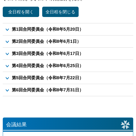
第1回合同委員会（令和8年5月20日）
資料1 第5期芽室町総合計画の検証（基本目標1）について
第2回合同委員会（令和8年6月1日）
資料2 第5期芽室町総合計画の検証（基本目標2）について
議案
第3回合同委員会（令和8年6月17日）
資料3第５期芽室町総合計画の検証(基本目標3）について
資料１ 第５期芽室町総合計画の検証（基本目標４）について
議案
第4回合同委員会（令和8年6月25日）
資料２ 第５期芽室町総合計画の検証（基本目標５）について
資料1 町有施設におけるPCB処理（電気設備改修）について
議案
第5回合同委員会（令和8年7月22日）
資料2_新嵐山スカイパーク再生事業について
資料１第６期芽室町総合計画の策定について
会議案
第6回合同委員会（令和8年7月31日）
資料１総務経済常任委員会の所管事務調査に係る町への要望書
資料1-1 全国高等学校野球大会出場に対する助成について
案について
資料1-2 全国高等学校野球大会出場に対する助成について(助成
要項)
会議結果