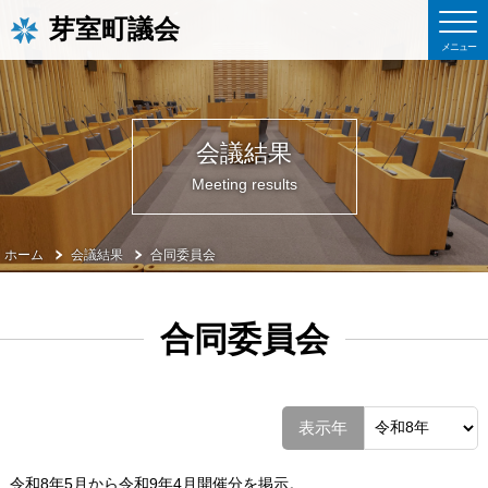
芽室町議会
会議結果
Meeting results
ホーム
会議結果
合同委員会
合同委員会
表示年
令和8年5月から令和9年4月開催分を掲示。