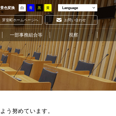
背景色変換
白
青
黒
黄
Language
芽室町ホームページへ
お問い合わせ
一部事務組合等
ホーム
視察
るよう努めています。