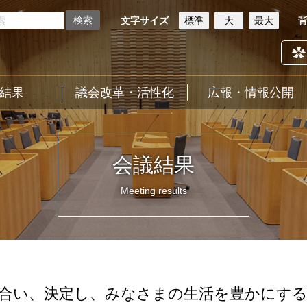
文字サイズ
標準
大
最大
結果
議会改革・活性化
広報・情報公開
会議結果
Meeting results
合い、決定し、みなさまの生活を豊かにす