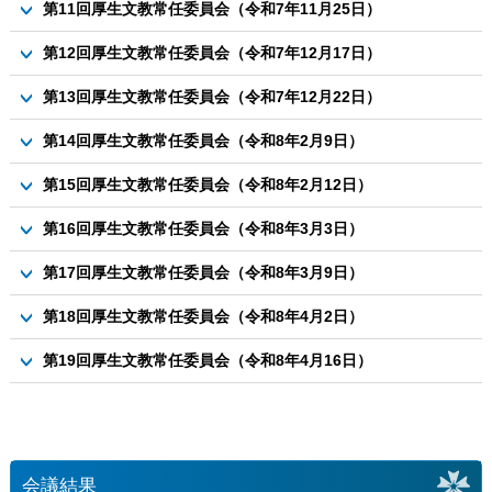
資料1-2 令和6年度指定管理者事業評価報告書（資料1-1）15ペ
資料1 公立芽室病院における令和７年度上半期決算状況につい
第11回厚生文教常任委員会（令和7年11月25日）
資料2-2 令和6年度指定管理者事業評価について（社会体育施
資料2 令和７年９月定例会議の振り返りについて
ージに係る説明について
て
設等）
議案
当日追加資料1 育児ネットめむろとの意見交換会について
第12回厚生文教常任委員会（令和7年12月17日）
資料2 公立芽室病院の病床数削減について
資料1 厚生文教常任委員会所管施設調査について
当日追加資料2 けあねっとめむろとの意見交換会について
資料3 保育業務支援システムの導入について
議案
第13回厚生文教常任委員会（令和7年12月22日）
資料4 先進地事務調査報告書について
資料1-1 芽室町新型インフルエンザ等対策行動計画の改定につ
議案
第14回厚生文教常任委員会（令和8年2月9日）
いて（概要版）
資料1-2 芽室町新型インフルエンザ等対策行動計画の改定につ
議案
第15回厚生文教常任委員会（令和8年2月12日）
いて（原案）
議案
第16回厚生文教常任委員会（令和8年3月3日）
資料1 重層的支援体制整備事業について
議案
第17回厚生文教常任委員会（令和8年3月9日）
資料2 障がい者就労支援について
資料１議案第８５号 芽室町乳児等通園支援事業の設備及び運
議案
資料3 健康ポイント制度運営事業について
第18回厚生文教常任委員会（令和8年4月2日）
営に関する基準を定める条例制定の件
資料１議案第８５号 芽室町乳児等通園支援事業の設備及び運
資料4 子ども・子育て支援納付金制度に ついて
資料２議案第８６号 芽室町特定乳児等通園支援事業の運営に
資料1-1 次期芽室町立小中学校配置計画に係る取組状況等につ
第19回厚生文教常任委員会（令和8年4月16日）
営に関する基準を定める条例制定の件
資料5 公立芽室病院の経営状況（令和７年度第３四半期）につ
関する基準を定める条例制定の件
いて
資料２議案第８６号 芽室町特定乳児等通園支援事業の運営に
議案
いて
資料1-2 次期芽室町立小中学校配置計画に係る取組状況等につ
関する基準を定める条例制定の件
資料1 大学等奨学金貸付金に関する訴えの提起について
資料6 介護予防事業の拡充について
いて
【参考資料】こども誰でも通園制度実施に係る条例制定
資料2 ３月定例会議の振り返りについて（総務経済常任委員
資料7 学校給食費の保護者負担軽減について.pdf
資料1-3 次期芽室町立小中学校配置計画に係る取組状況等につ
会）
会議結果
いて