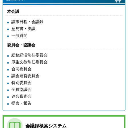
資料8-1 社会体育施設等の整備について.pdf
当日資料3 令和８年度厚生文教常任委員会の抽出事業について
資料1-4 次期芽室町立小中学校配置計画に係る取組状況等につ
資料9-1 芽室町学校部活動地域展開推進計画の策定について
本会議
いて
資料2 令和７年度厚生文教常任委員会の抽出事業について
議事日程・会議録
意見書・決議
資料3 ３月定例会議の振り返りについて
一般質問
委員会・協議会
総務経済常任委員会
厚生文教常任委員会
合同委員会
議会運営委員会
特別委員会
全員協議会
連合審査会
提言・報告
会議録検索システム