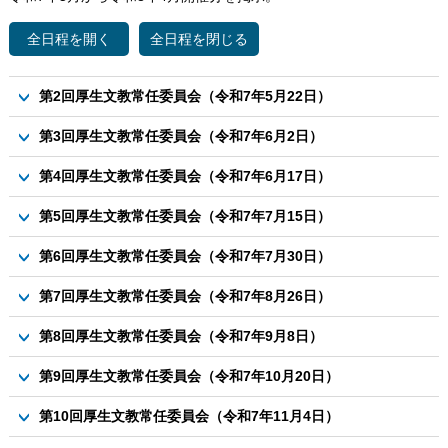
第2回厚生文教常任委員会（令和7年5月22日）
議案
第3回厚生文教常任委員会（令和7年6月2日）
資料1-1 令和７年度芽室町国民健康保険税率等の考え方につい
議案
第4回厚生文教常任委員会（令和7年6月17日）
て（現行税率と改正後税率の比較）
資料1 令和７年度厚生文教常任委員会の政策課題（抽出事業）
資料1-2 令和７年度芽室町国民健康保険税率等の考え方につい
議案
第5回厚生文教常任委員会（令和7年7月15日）
について
て（世帯例における税額試算）
資料１ 令和６年度公立芽室病院の決算状況について
議案
第6回厚生文教常任委員会（令和7年7月30日）
資料2 戸籍への振り仮名記載について
資料２ 先進地事務調査について
資料1 診療科目等の拡充について
資料3 楽らく窓口の取組について
議案
第7回厚生文教常任委員会（令和7年8月26日）
資料2 第１回モニター会議の意見の取扱いについて
当日追加資料1 公立芽室病院経営強化プランについて
資料1 保育基盤（施設）維持に向けた改修等計画について
議案
第8回厚生文教常任委員会（令和7年9月8日）
資料1 公立芽室病院の経営状況（令和７年度第１四半期）につ
議案
第9回厚生文教常任委員会（令和7年10月20日）
いて
資料1-1 令和6年度指定管理者事業評価について（社会体育施
資料2-1 令和6年度指定管理者事業評価について（芽室町中央
議案
第10回厚生文教常任委員会（令和7年11月4日）
設等）
公民館）
資料1 先進地事務調査報告書について