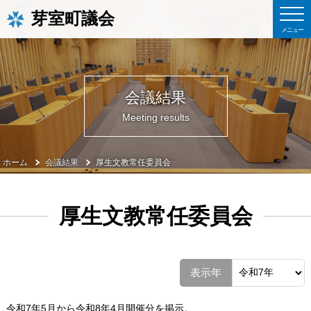
芽室町議会
会議結果
Meeting results
ホーム
会議結果
厚生文教常任委員会
厚生文教常任委員会
表示年
令和7年5月から令和8年4月開催分を掲示。