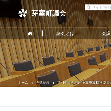
芽室町議会
議会とは
会議
ホーム
会議結果
特別委員会
予算決算特別委員