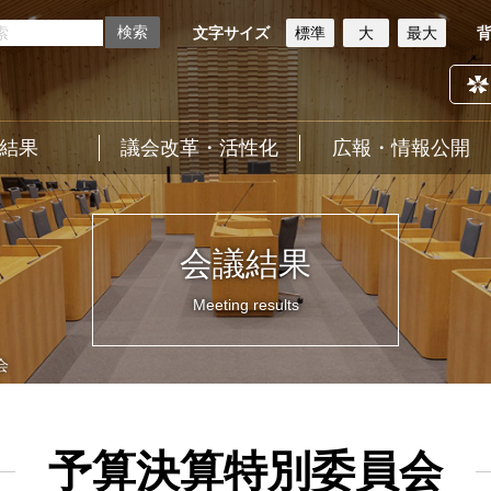
文字サイズ
標準
大
最大
結果
議会改革・活性化
広報・情報公開
会議結果
Meeting results
会
予算決算特別委員会