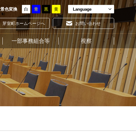
背景色変換
白
青
黒
黄
Language
芽室町ホームページへ
お問い合わせ
一部事務組合等
ホーム
視察