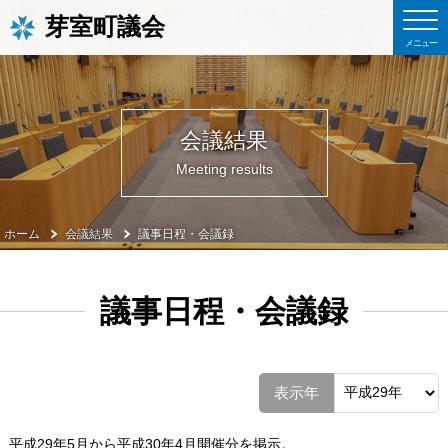
芽室町議会
会議結果
Meeting results
ホーム
会議結果
議事日程・会議録
議事日程・会議録
表示年
平成29年5月から平成30年4月開催分を掲示。