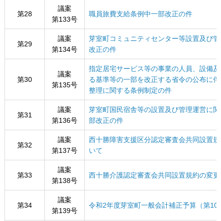
議案
第28
職員旅費支給条例中一部改正の件
第133号
議案
芽室町コミュニティセンター等設置及び管
第29
第134号
改正の件
指定居宅サービス等の事業の人員、設備及
議案
第30
る基準等の一部を改正する省令の公布に伴
第135号
整理に関する条例制定の件
議案
芽室町国民宿舎等の設置及び管理運営に関
第31
第136号
部改正の件
議案
西十勝障害支援区分認定審査会共同設置規
第32
第137号
いて
議案
第33
西十勝介護認定審査会共同設置規約の変更
第138号
議案
第34
令和2年度芽室町一般会計補正予算（第10
第139号