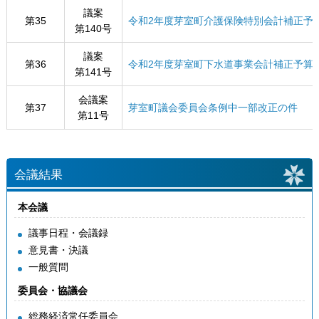
議案
第35
令和2年度芽室町介護保険特別会計補正予
第140号
議案
第36
令和2年度芽室町下水道事業会計補正予算
第141号
会議案
第37
芽室町議会委員会条例中一部改正の件
第11号
会議結果
本会議
議事日程・会議録
意見書・決議
一般質問
委員会・協議会
総務経済常任委員会