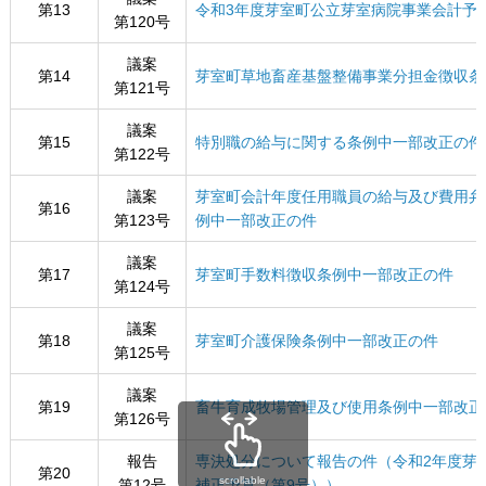
第13
令和3年度芽室町公立芽室病院事業会計予
第120号
議案
第14
芽室町草地畜産基盤整備事業分担金徴収条
第121号
議案
第15
特別職の給与に関する条例中一部改正の件
第122号
議案
芽室町会計年度任用職員の給与及び費用弁
第16
第123号
例中一部改正の件
議案
第17
芽室町手数料徴収条例中一部改正の件
第124号
議案
第18
芽室町介護保険条例中一部改正の件
第125号
議案
第19
畜牛育成牧場管理及び使用条例中一部改正
第126号
報告
専決処分について報告の件（令和2年度芽
第20
scrollable
第12号
補正予算（第9号））