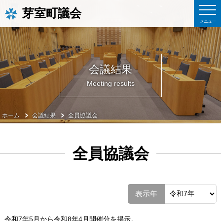
芽室町議会
会議結果
Meeting results
ホーム
会議結果
全員協議会
全員協議会
表示年
令和7年5月から令和8年4月開催分を掲示。