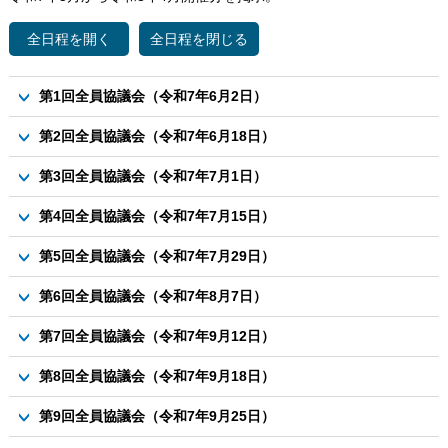
第1回全員協議会（令和7年6月2日）
議案
第2回全員協議会（令和7年6月18日）
資料1 R7活性化計画主要事業案について
議案
第3回全員協議会（令和7年7月1日）
資料2 議会サポーターの委嘱について
資料1 第1回議会モニター会議の総括案について
議案
資料3-1 議員定数と報酬の見直しについて
第4回全員協議会（令和7年7月15日）
資料2 議員研修（7月）開催案について
資料1 令和6年度議会白書について
資料3-2 議員間討議の実施要領案について
議案
資料2-2 （参考資料）研修全体行程表
第5回全員協議会（令和7年7月29日）
資料2 議会費補正予算案について
資料3-3 議員間討議のまとめ①定数（R6.12.20）
資料1 議員研修（７月）開催案について
資料3 議員定数と報酬の見直しについて
議案
資料3 R7白樺高校との包括連携協定事業案について
第6回全員協議会（令和7年8月7日）
資料3-4 議員間討議のまとめ②報酬（R6.12.20）
資料2 議会報告と町民との意見交換会総括案について
資料1 第1回議会モニター会議の意見の取扱いについて
資料4 R7芽室高校との意見交換会実施要領案について
資料4-1 議会報告と町民との意見交換会開催要領案について
議案
資料3 議員定数と報酬の見直し（原案）策定に向けてのプロセ
第7回全員協議会（令和7年9月12日）
資料2 議員定数と報酬の見直し（原案）について（議員間討
資料4-2 （別紙）検討スケジュール
ス案について
資料1 議会費補正予算案（9月定例会議）について
議）
議案
第8回全員協議会（令和7年9月18日）
資料2 令和6年度議会費決算について
資料1 議会報告と町民との意見交換会開催要領案について
議案
資料3 令和7年度議会活性化計画書案について
第9回全員協議会（令和7年9月25日）
資料2 第2回議会モニター会議開催要領案について
資料1 議員定数と報酬の見直し（原案）について
資料4 「議員定数と報酬の見直し（原案）」の策定に向けた取