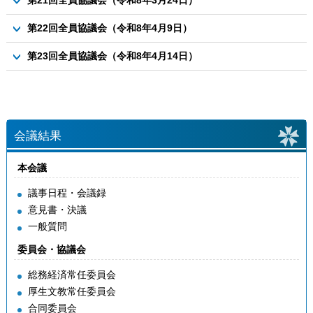
第21回全員協議会（令和8年3月24日）
資料1-2 参考資料（2025.7.15）
資料6 「芽室町議会～議員の学校」開催要領案について
資料1 R7議会費補正予算案について
議案
資料2 白樺高校（1学年）包括連携協定事業総括（案）につい
第22回全員協議会（令和8年4月9日）
資料2 R8議会モニターの委嘱について
て
資料1 議会基本条例の点検結果（集計表）について
議案
第23回全員協議会（令和8年4月14日）
資料2 議会基本条例の改正概要案（5月提案）について
資料1 R7芽室町議会活性化計画評価案について
議案
資料2 R8議員研修案（5月開催）について
資料1 芽室高校との意見交換会総括案について
資料3-1 議員の学校開催要領案について
資料2-1 第5期芽室町総合計画の検証について
資料3-2 （参考資料）全体概要案
会議結果
資料2-2 （参考資料）第6期総合計画策定スケジュール
資料3-3 （参考資料）留意事項
資料3 議会費補正予算案（5月臨時会議）について
本会議
資料4-1 例規等の改正案（5月臨時会議）について
議事日程・会議録
資料4-2 （参考資料）基本方針・新旧対照表
意見書・決議
資料5 特別委員会の設置案について
一般質問
資料6-1 議員定数と報酬の見直しについて（議会最終案）
委員会・協議会
資料6-2 （参考資料）全体スケジュール
総務経済常任委員会
厚生文教常任委員会
合同委員会