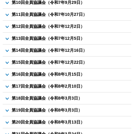
議案
当日資料3-1 議員間討議の手順について
第10回全員協議会（令和7年9月29日）
組事項について
当日資料3-2 参考資料①＜全員協議会（R6.8.1）＞
議案
第11回全員協議会（令和7年10月27日）
当日資料3-3 参考資料②＜全員協議会（R7.7.15）＞
資料1-1 R7白樺（3学年）包括連携協定事業案について
議案
第12回全員協議会（令和7年12月2日）
当日資料3-4 参考資料③＜全員協議会（R7.7.15）＞
資料1-2 白樺学グループワーク資料（2025）
資料1-1 第2回モニター会議開催要領案について
当日資料3-5 参考資料④＜全員協議会（R7.8.7）＞
議案
資料2 R7芽室高校との意見交換会実施要領案について
第13回全員協議会（令和7年12月5日）
資料1-2 第2回モニター会議資料（グループ編成）
資料1 議会報告と町民との意見交換会総括案について
資料3 議員定数と報酬の見直し（原案）について
議案
第14回全員協議会（令和7年12月16日）
資料2 第2回議会モニター会議総括案について
資料1 R7白樺（3学年）包括連携協定事業総括案について
議案
資料3 芽室高校との意見交換会実施要領案について
第15回全員協議会（令和7年12月22日）
資料2 議員定数と報酬の見直し原案（答申書案）について
資料1 議会基本条例の点検・検証（自己評価）の実施について
その他資料1 令和8年定例会日程（案）
議案
第16回全員協議会（令和8年1月15日）
当日資料2 議員定数と報酬の見直し原案（答申書案）について
資料1 R7白樺（1学年）包括連携協定事業実施要領案について
議案
第17回全員協議会（令和8年2月10日）
資料2 R8議員研修計画案について
資料1 第2回議会モニター会議の意見の取扱いについて
議案
資料3-1 例規等の改正案について
第18回全員協議会（令和8年3月3日）
資料2 第3回議会モニター会議開催要領案について
資料1 議会改革諮問会議からの答申について
資料3-2 （参考資料）新旧対照表
議案
第19回全員協議会（令和8年3月3日）
資料2 芽室高校との意見交換会総括案について
資料4 議員定数と報酬の見直し原案（答申書案）について
議案
資料4-1 令和８年度議会費予算案について
第20回全員協議会（令和8年3月13日）
資料1-1 議員定数と報酬の見直しについて
資料5 議会基本条例の点検・検証（自己評価）の実施について
議案