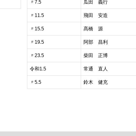
〃7.5
瓜田 義行
〃11.5
飛田 安造
〃15.5
髙橋 源
〃19.5
阿部 昌利
〃23.5
柴田 正博
令和1.5
常通 直人
〃5.5
鈴木 健充