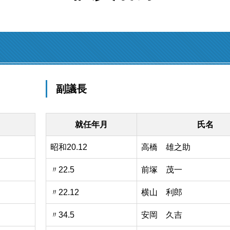
副議長
就任年月
氏名
昭和20.12
高橋 雄之助
〃22.5
前塚 茂一
〃22.12
横山 利郎
〃34.5
安岡 久吉