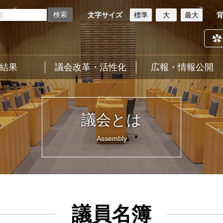
文字サイズ
標準
大
最大
結果
議会改革・活性化
広報・情報公開
議会とは
Assembly
議員名簿