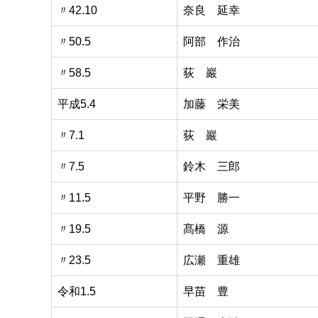
〃42.10
奈良 延幸
〃50.5
阿部 作治
〃58.5
荻 巖
平成5.4
加藤 栄美
〃7.1
荻 巖
〃7.5
鈴木 三郎
〃11.5
平野 勝一
〃19.5
髙橋 源
〃23.5
広瀬 重雄
令和1.5
早苗 豊