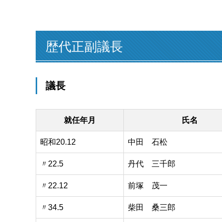
歴代正副議長
議長
就任年月
氏名
昭和20.12
中田 石松
〃22.5
丹代 三千郎
〃22.12
前塚 茂一
〃34.5
柴田 桑三郎