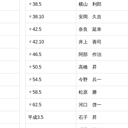
〃38.5
横山 利郎
〃38.10
安岡 久吉
〃42.5
奈良 延幸
〃42.10
井上 善司
〃46.5
阿部 作治
〃50.5
高橋 昇
〃54.5
今野 兵一
〃58.5
松原 勝
〃62.5
河口 啓一
平成3.5
石子 昇