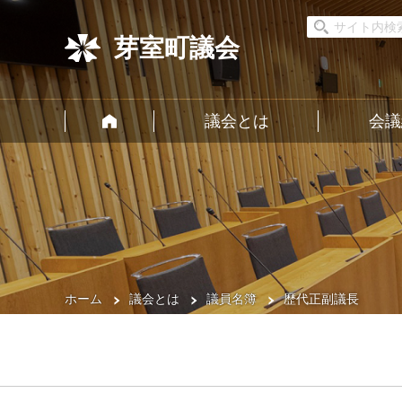
芽室町議会
議会とは
会議
ホーム
議会とは
議員名簿
歴代正副議長