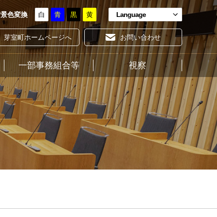
背景色変換
白
青
黒
黄
Language
芽室町ホームページへ
お問い合わせ
一部事務組合等
ホーム
視察