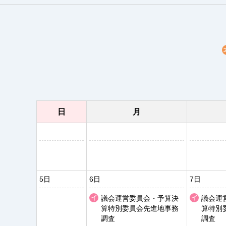
日
月
5日
6日
7日
議会運営委員会・予算決
議会運
算特別委員会先進地事務
算特別
調査
調査