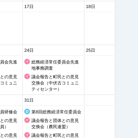
17日
18日
24日
25日
員会先進
総務経済常任委員会先進
地事務調査
との意見
議会報告と町民との意見
コミュニ
交換会（中伏古コミュニ
ティセンター）
31日
員研修会
第8回総務経済常任委員会
との意見
議会報告と団体との意見
員）
交換会（農民連盟）
との意見
議会報告と町民との意見