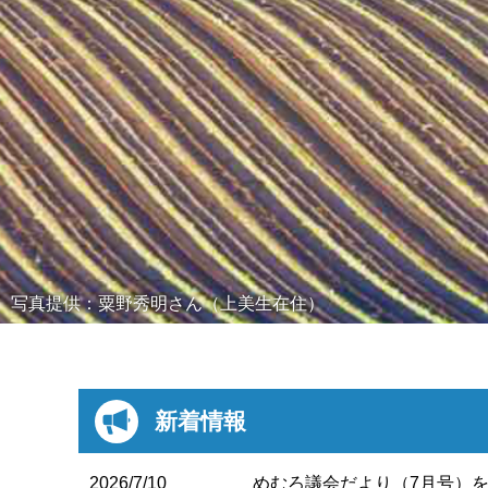
写真提供：粟野秀明さん（上美生在住）
新着情報
2026/7/10
めむろ議会だより（7月号）