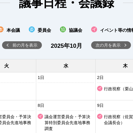
議事日程・会議録
本会議
委員会
協議会
イベント等の情
2025年10月
前の月を表示
次の月を表示
火
水
木
1日
2日
行政視察（栗山
8日
9日
営委員会・予算決
議会運営委員会・予算決
行政視察（佐賀
委員会先進地事務
算特別委員会先進地事務
会議長会）
調査