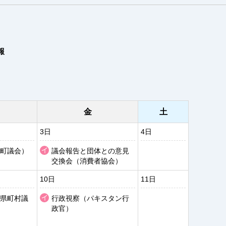
報
金
土
3日
4日
町議会）
議会報告と団体との意見
交換会（消費者協会）
10日
11日
県町村議
行政視察（パキスタン行
政官）