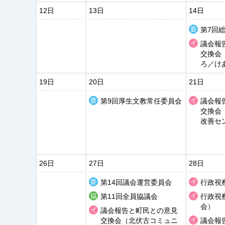
12日
13日
14日
第7回
議会報
交換会
ろ／け
19日
20日
21日
第9回厚生文教常任委員会
議会報
交換会
改善セ
26日
27日
28日
第14回議会運営委員会
行政視
第11回全員協議会
行政視
会）
議会報告と町民との意見
交換会（北伏古コミュニ
議会報