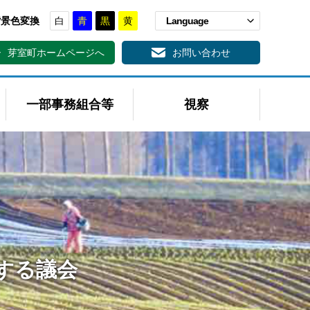
背景色変換
白
青
黒
黄
Language
芽室町ホームページへ
お問い合わせ
一部事務組合等
ホーム
視察
する議会