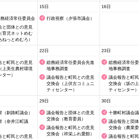
15日
16日
総務経済常任委員会
行政視察（夕張市議会）
告と団体との意見
（育児ネットめむ
あねっとめむろ）
22日
23日
告と町民との意見
総務経済常任委員会先進
総務経済常任委
（上美生農村環境
地事務調査
地事務調査
ンター）
議会報告と町民との意見
議会報告と町民
交換会（上伏古コミュニ
交換会（坂の上
ティセンター）
ティセンター）
29日
30日
察（釧路町議会）
議会報告と団体との意見
十勝町村議会議
交換会（教育委員）
察（奈井江町議
議会報告と団体
議会報告と町民との意見
交換会（農業委
交換会（祥栄ふれ愛館）
告と町民との意見
議会報告と町民