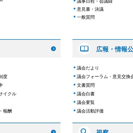
議事日程・会議録
意見書・決議
一般質問
広報・情報
議会だより
制度
議会フォーラム・意見交換
申
文書質問
サイクル
議会白書
議会要覧
・報酬
議会活動評価
視察