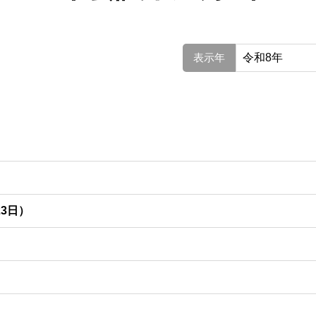
表示年
23日）
1号〕
令和8年芽室町議会定例会6月定例会議議事日程〔
3号〕