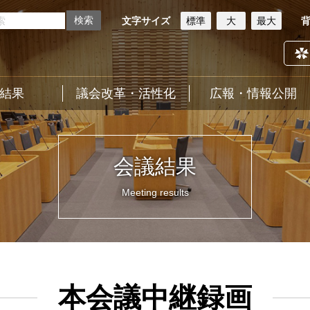
文字サイズ
標準
大
最大
結果
議会改革・活性化
広報・情報公開
会議結果
Meeting results
本会議中継録画