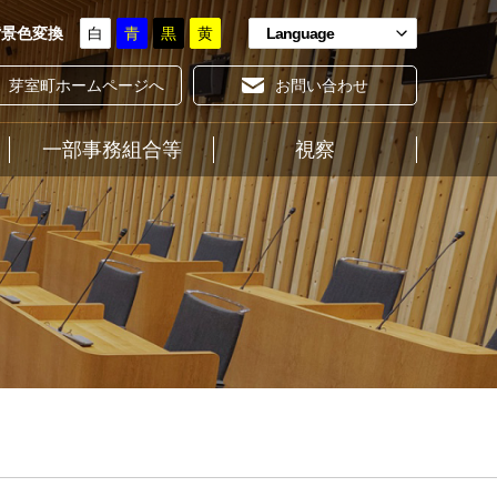
背景色変換
白
青
黒
黄
Language
芽室町ホームページへ
お問い合わせ
一部事務組合等
ホーム
視察