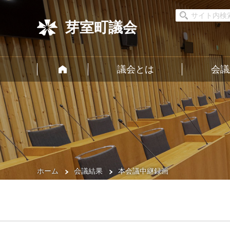
芽室町議会
議会とは
会議
ホーム
会議結果
本会議中継録画