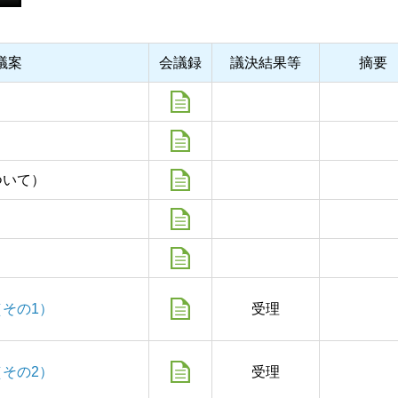
議案
会議録
議決結果等
摘要
ついて）
その1）
受理
その2）
受理