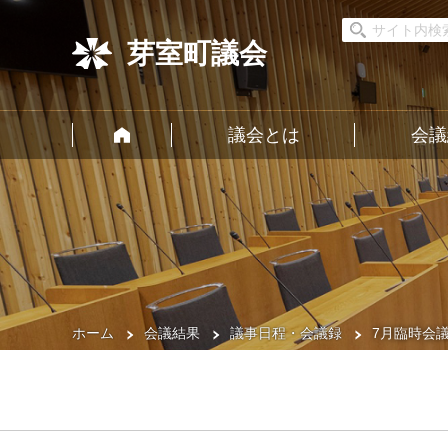
芽室町議会
議会とは
会議
ホーム
会議結果
議事日程・会議録
7月臨時会