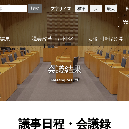
文字サイズ
標準
大
最大
結果
議会改革・活性化
広報・情報公開
会議結果
Meeting results
議
議事日程・会議録