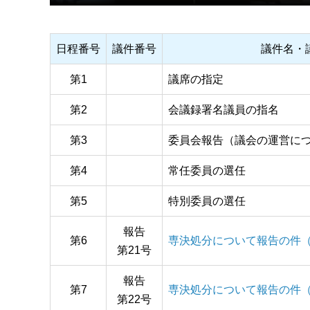
日程番号
議件番号
議件名・
第1
議席の指定
第2
会議録署名議員の指名
第3
委員会報告（議会の運営に
第4
常任委員の選任
第5
特別委員の選任
報告
第6
専決処分について報告の件（
第21号
報告
第7
専決処分について報告の件（
第22号