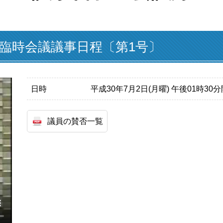
月臨時会議議事日程〔第1号〕
日時
平成30年7月2日(月曜) 午後01時30
議員の賛否一覧