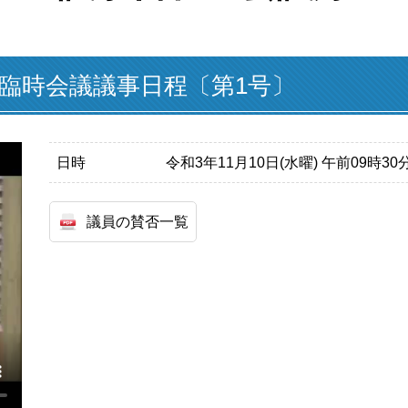
月臨時会議議事日程〔第1号〕
日時
令和3年11月10日(水曜) 午前09時3
議員の賛否一覧