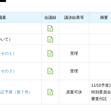
議案
会議録
議決結果等
摘要
ついて）
（その１）
受理
（その２）
受理
11/10予
補正予算（第７号）
原案可決
特別委員会
審査付託