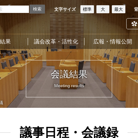
文字サイズ
標準
大
最大
結果
議会改革・活性化
広報・情報公開
会議結果
Meeting results
議
議事日程・会議録