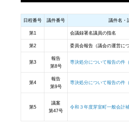
日程番号
議件番号
議件名・
第1
会議録署名議員の指名
第2
委員会報告（議会の運営に
報告
第3
専決処分について報告の件
第8号
報告
第4
専決処分について報告の件
第9号
議案
第5
令和３年度芽室町一般会計
第47号