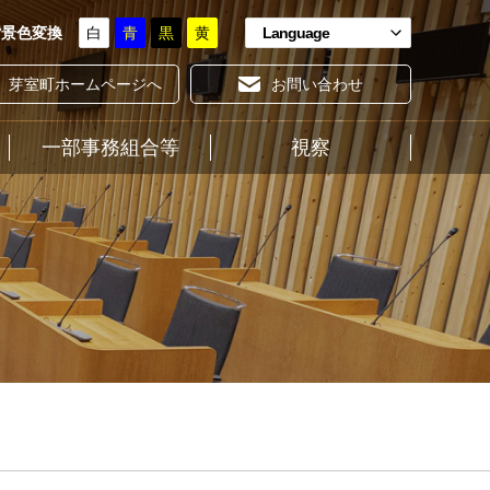
背景色変換
白
青
黒
黄
Language
芽室町ホームページへ
お問い合わせ
一部事務組合等
ホーム
視察