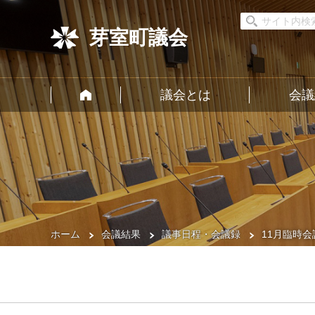
芽室町議会
議会とは
会議
ホーム
会議結果
議事日程・会議録
11月臨時会