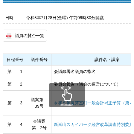
日時
令和5年7月28日(金曜) 午前09時30分開議
議員の賛否一覧
日程番号
議件番号
議件名・議案
第 1
会議録署名議員の指名
第 2
委員会報告（議会の運営について）
議案第
第 3
令和５年度芽室町一般会計補正予算（第４
scrollable
39号
会議案
第 4
新嵐山スカイパーク経営改革調査特別委員
第 2号