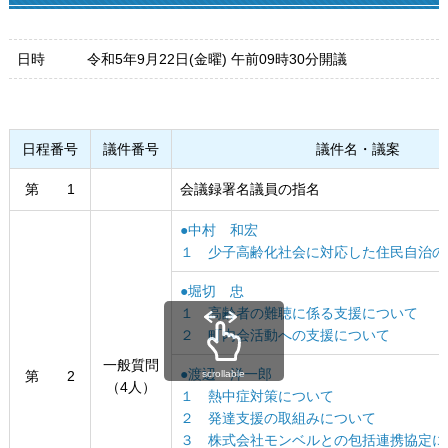
日時
令和5年9月22日(金曜) 午前09時30分開議
日程番号
議件番号
議件名・議案
第 1
会議録署名議員の指名
●中村 和宏
１ 少子高齢化社会に対応した住民自治の
●堀切 忠
１ 高齢者の難聴に係る支援について
２ 町内会活動への支援について
一般質問
●渡辺 洋一郎
第 2
scrollable
（4人）
１ 熱中症対策について
２ 発達支援の取組みについて
３ 株式会社モンベルとの包括連携協定に