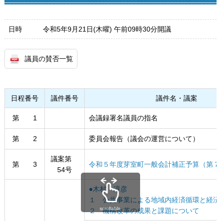
日時
令和5年9月21日(木曜) 午前09時30分開議
議員の賛否一覧
日程番号
議件番号
議件名・議案
第 1
会議録署名議員の指名
第 2
委員会報告（議会の運営について）
議案第
第 3
令和５年度芽室町一般会計補正予算（第７
54号
●木村 淳彦
１ 公共事業による地域内経済循環と経済
scrollable
２ 機構改革の成果と課題について