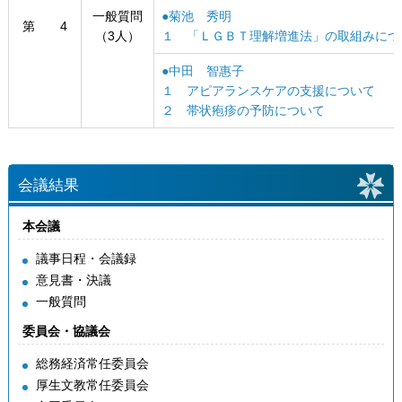
一般質問
●菊池 秀明
第 4
（3人）
１ 「ＬＧＢＴ理解増進法」の取組みにつ
●中田 智惠子
１ アピアランスケアの支援について
２ 帯状疱疹の予防について
会議結果
本会議
議事日程・会議録
意見書・決議
一般質問
委員会・協議会
総務経済常任委員会
厚生文教常任委員会