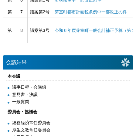
第 6
議案第1号
町税条例中一部改正の件
第 7
議案第2号
芽室町都市計画税条例中一部改正の件
第 8
議案第3号
令和６年度芽室町一般会計補正予算（第１
会議結果
本会議
議事日程・会議録
意見書・決議
一般質問
委員会・協議会
総務経済常任委員会
厚生文教常任委員会