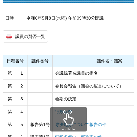
日時
令和6年5月8日(水曜) 午前09時30分開議
議員の賛否一覧
日程番号
議件番号
議件名・議案
第 1
会議録署名議員の指名
第 2
委員会報告（議会の運営について）
第 3
会期の決定
第 4
行政報告
第 5
報告第1号
専決処分について報告の件
scrollable