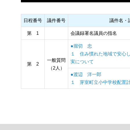
日程番号
議件番号
議件名・
第 1
会議録署名議員の指名
●堀切 忠
１ 住み慣れた地域で安心
一般質問
実について
第 2
（2人）
●渡辺 洋一郎
１ 芽室町立小中学校配置