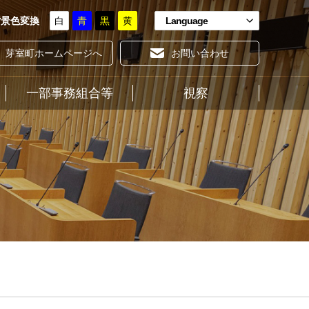
背景色変換
白
青
黒
黄
Language
芽室町ホームページへ
お問い合わせ
一部事務組合等
ホーム
視察