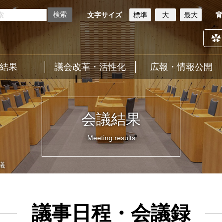
文字サイズ
標準
大
最大
結果
議会改革・活性化
広報・情報公開
会議結果
Meeting results
議
議事日程・会議録