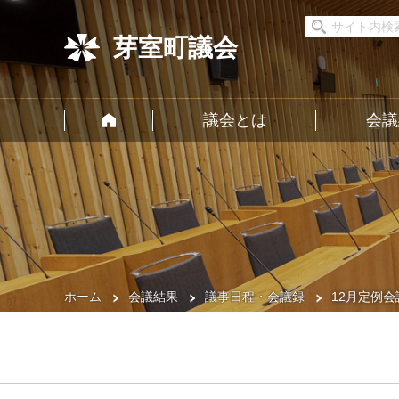
芽室町議会
議会とは
会議
ホーム
会議結果
議事日程・会議録
12月定例会