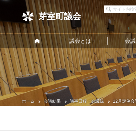
芽室町議会
議会とは
会議
ホーム
会議結果
議事日程・会議録
12月定例会