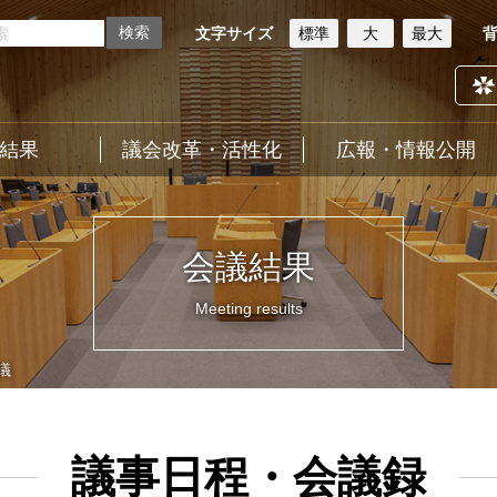
文字サイズ
標準
大
最大
結果
議会改革・活性化
広報・情報公開
会議結果
Meeting results
議
議事日程・会議録