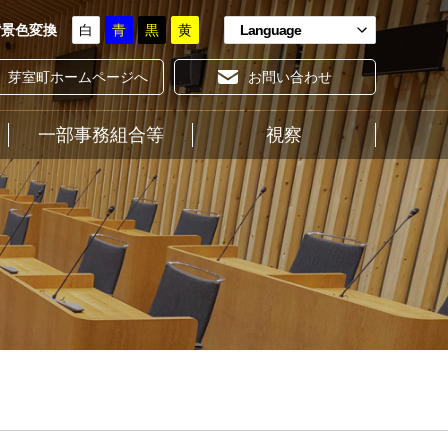
背景色変換
白
青
黒
黄
Language
芽室町ホームページへ
お問い合わせ
一部事務組合等
ホーム
視察