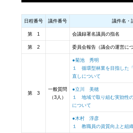
日程番号
議件番号
議件名・
第 1
会議録署名議員の指名
第 2
委員会報告（議会の運営に
●菊池 秀明
１ 循環型林業を目指した
直しについて
一般質問
●立川 美穂
第 3
（3人）
１ 地域で取り組む実効性
について
●木村 淳彦
１ 教職員の資質向上と組