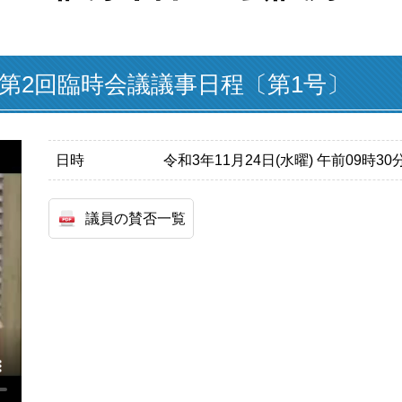
月第2回臨時会議議事日程〔第1号〕
日時
令和3年11月24日(水曜) 午前09時3
議員の賛否一覧