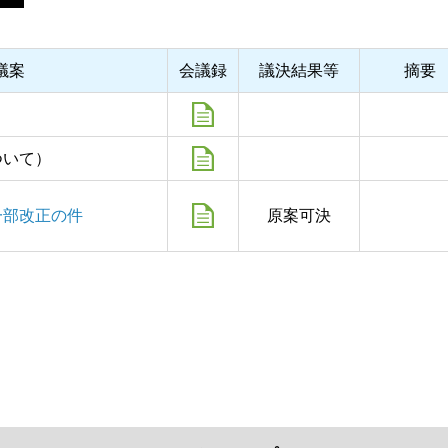
議案
会議録
議決結果等
摘要
ついて）
一部改正の件
原案可決