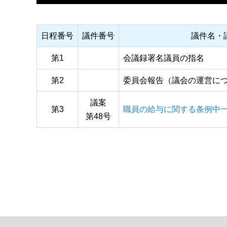
日程番号
議件番号
議件名・
第1
会議録署名議員の指名
第2
委員会報告（議会の運営に
議案
第3
職員の給与に関する条例中
第48号