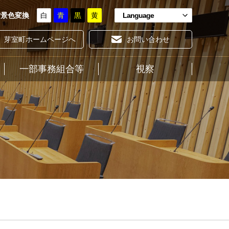
背景色変換
白
青
黒
黄
Language
芽室町ホームページへ
お問い合わせ
一部事務組合等
ホーム
視察