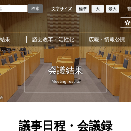
文字サイズ
標準
大
最大
結果
議会改革・活性化
広報・情報公開
会議結果
Meeting results
議
議事日程・会議録