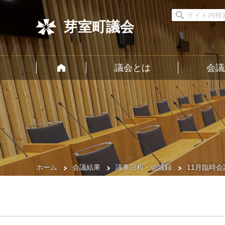
芽室町議会
議会とは
会議
ホーム
会議結果
議事日程・会議録
11月臨時会