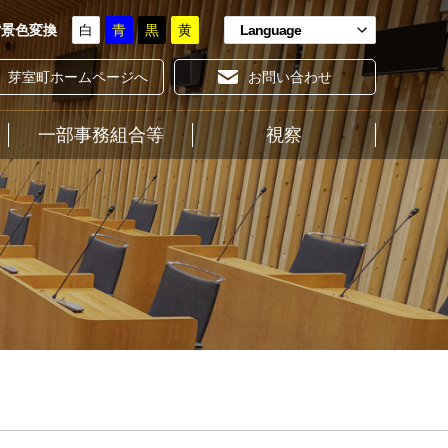
背景色変換
白
青
黒
黄
Language
芽室町ホームページへ
お問い合わせ
一部事務組合等
ホーム
視察