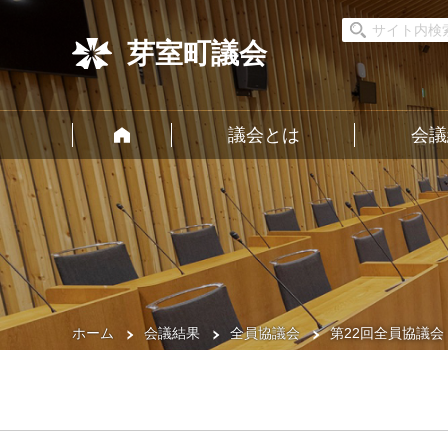
芽室町議会
議会とは
会議
ホーム
会議結果
全員協議会
第22回全員協議会