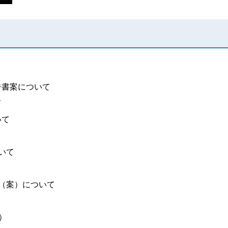
告書案について
て
いて
いて
順（案）について
）
0）