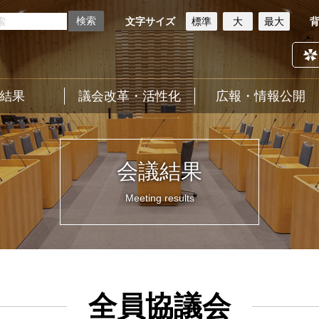
文字サイズ
標準
大
最大
結果
議会改革・活性化
広報・情報公開
会議結果
Meeting results
全員協議会