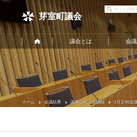
芽室町議会
議会とは
会議
ホーム
会議結果
議事日程・会議録
3月定例会