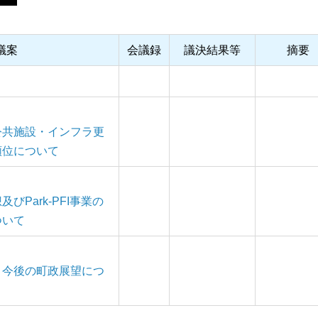
議案
会議録
議決結果等
摘要
公共施設・インフラ更
順位について
Park-PFI事業の
ついて
と今後の町政展望につ