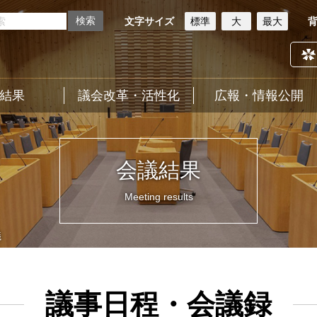
文字サイズ
標準
大
最大
結果
議会改革・活性化
広報・情報公開
会議結果
Meeting results
議
議事日程・会議録