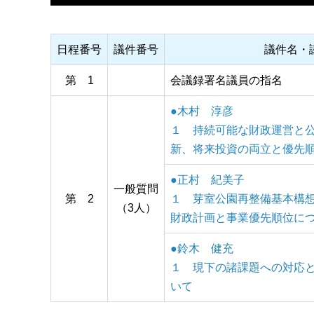
日程番号
議件番号
議件名・
第 1
会議録署名議員の指名
●木村 淳彦
１ 持続可能な財政運営と
新、将来投資の両立と優先
●正村 紀美子
一般質問
第 2
１ 芽室公園再整備基本構想及び
（3人）
財政計画と事業優先順位に
●鈴木 健充
１ 現下の諸課題への対応
いて