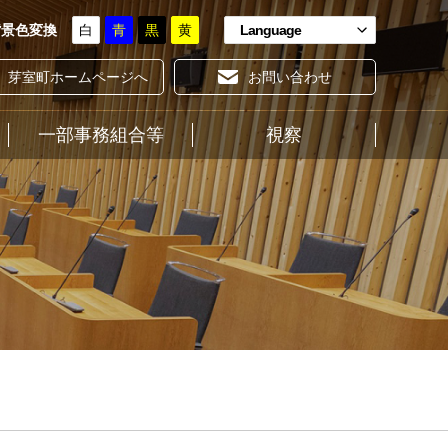
背景色変換
白
青
黒
黄
Language
芽室町ホームページへ
お問い合わせ
一部事務組合等
ホーム
視察