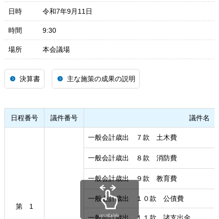
日時
令和7年9月11日
時間
9:30
場所
本会議場
決算書
主な施策の成果の説明
日程番号
議件番号
議件名
一般会計歳出 ７款 土木費
一般会計歳出 ８款 消防費
一般会計歳出 ９款 教育費
一般会計歳出 １０款 公債費
第 1
scrollable
一般会計歳出 １１款 諸支出金